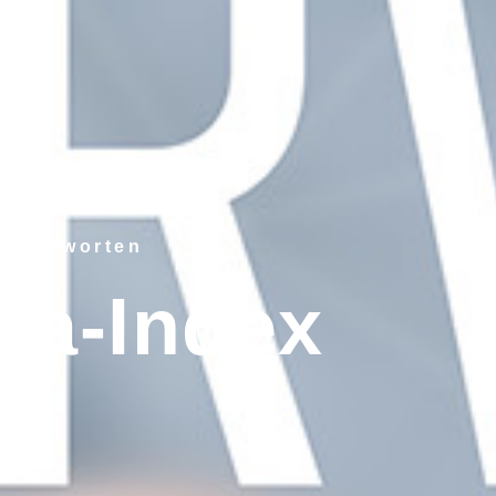
re Antworten
ma-Index