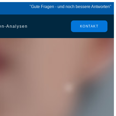
"Gute Fragen - und noch bessere Antworten"
en-Analysen
KONTAKT