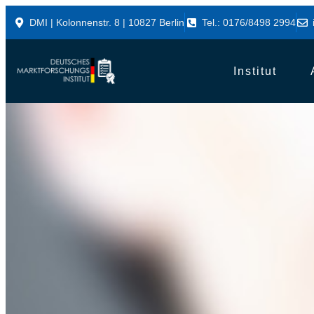
DMI | Kolonnenstr. 8 | 10827 Berlin
Tel.: 0176/8498 2994
Institut